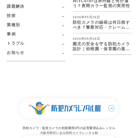
WizColorは赤外線と何が違
う？夜間カラー監視の実用性
課題解決
技術
2026年05月26日
防犯カメラの録画は何日残す
業種別
べき？警察対応・クレーム対
応の目安
事例
2026年05月26日
トラブル
園児の安全を守る防犯カメラ
設計｜幼稚園・保育園の基本
お知らせ
レイアウト
防犯カメラ・監視カメラの初期費用0円の設置費用込みレンタル
大阪市西区にある防犯カメラレンタル館